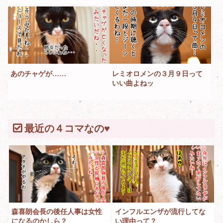
あのチャゲが……
レミオロメンの３月９日って
いい曲よねッ
最近の４コマなの♥
森喜朗会長の後任人事は女性
インフルエンザが流行してな
になるのかしら？
い理由って？