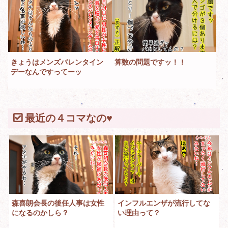
きょうはメンズバレンタイン
算数の問題ですッ！！
デーなんですってーッ
最近の４コマなの♥
森喜朗会長の後任人事は女性
インフルエンザが流行してな
になるのかしら？
い理由って？