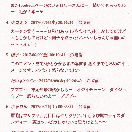
またfacebookページのフォロワーさんにー 描いてもらったわ
ー 毛が２本ー❤
クロミツ
:
2017/06/08(木) 20:06:30
返信
カータン笑う～～～(≧∇≦*)あっ！パパン(°°;)もしかしてだけど
～もしかしてだけど～帽子を取ったシンペ～ちゃんじゃ無いの
～～～♪(´ε｀ )
櫻子
:
2017/06/09(金) 00:10:41
返信
このコメント見て3秒とかからずの落書き あくまでも私めのイ
メージです。パパン！怒らないでね〜
だいずパパン
:
2017/06/09(金) 09:26:40
返信
プププ～ 推定年齢70代かしらー オジイチャーン ダイジョ
ウブー 怒らないわよー プププ～
キャロル
:
2017/06/10(土) 00:35:51
返信
眉毛はフサフサ、お目目はクリクリ(^｡^) ちょび髭でナイスダ
ンディー！ 実はツルピカじゃないと思うけどな〜〜