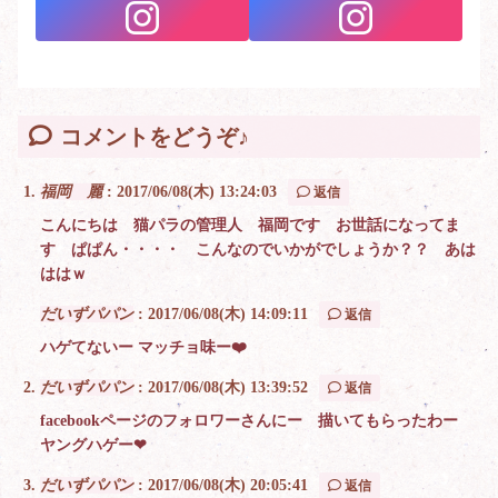
コメントをどうぞ♪
福岡 麗
:
2017/06/08(木) 13:24:03
返信
こんにちは 猫パラの管理人 福岡です お世話になってま
す ぱぱん・・・・ こんなのでいかがでしょうか？？ あは
ははｗ
だいずパパン
:
2017/06/08(木) 14:09:11
返信
ハゲてないー マッチョ味ー❤️
だいずパパン
:
2017/06/08(木) 13:39:52
返信
facebookページのフォロワーさんにー 描いてもらったわー
ヤングハゲー❤
だいずパパン
:
2017/06/08(木) 20:05:41
返信