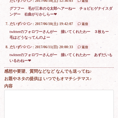
だいずパパン
:
2017/06/10(土) 12:36:03
返信
グフフー 毛が三本のＱ太郎ヘアーねー チョビヒゲナイスダ
ンデー 右曲がりかしらー❤
だいずパパン
:
2017/06/10(土) 19:42:07
返信
twitterのフォロワーさんがー 描いてくれたわー ３枚もー
毛はどうなってんのよー
だいずパパン
:
2017/06/11(日) 20:00:33
返信
twitterのフォロワーさんがー 描いてくれたわー あずだいも
いるわねー❤
感想や要望、質問などなど なんでも送ってね♪
お題やネタの提供は いつでもオマチシテマス♪