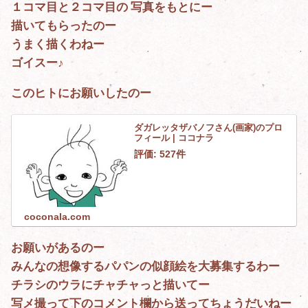
１コマ目と２コマ目の 写真をもとにー
描いてもらったのー
うまく描くわねー
ゴイスー♪
このヒトにお願いしたのー
ダガレッタザバノフさん(画家)のプロ
フィール | ココナラ
評価: 527件
coconala.com
お願いがあるのー
みんなの想像するパパンの似顔絵を大募集するわー
チラシのウラにチャチャっと描いてー
写メ撮って下のコメント欄から送ってちょうだいねー