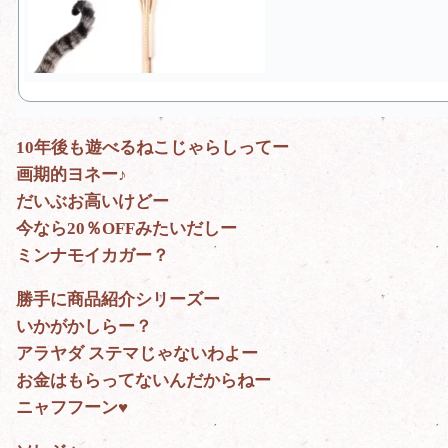
10年後も遊べるねこじゃらしってー
画期的ヨネー♪
だいぶお高いけどー
今なら20％OFFみたいだしー
ミンナモイカガー？
勝手に商品紹介シリーズー
いかがかしらー？
アラヤダ ステマじゃないわよー
お金はもらってないんだからねー
ニャフフーン♥