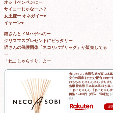
オシリペンペンにー
サイコーじゃなーい？
女王様ー オネガイー♥
イヤーン♥
猫さんとドⅯハゲへのー
クリスマスプレゼントにピッタリー
猫さんの保護団体「ネコリパブリック」が販売してる
ー
「ねこじゃらすり」よー
猫じゃらし 猫用品 猫が喜ぶ本
安心の国産またたび配合 10年
おもちゃ じゃらじゃら すりすり
猫用 愛猫用 日本製本革 猫が喜
ト ねこじゃらし 【ねこじゃら
価格：7480円（税込、送料別)
(2
点)
楽