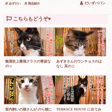
だいずパパン
あずだい
商品紹介
こちらもどうぞ♥
観測史上最強クラスの寒波な
あずきさんのウンチョスのは
のッ
なし 其のニ
室内飼いの猫さんが のら猫に
TERRACE HOUSE に出てみ