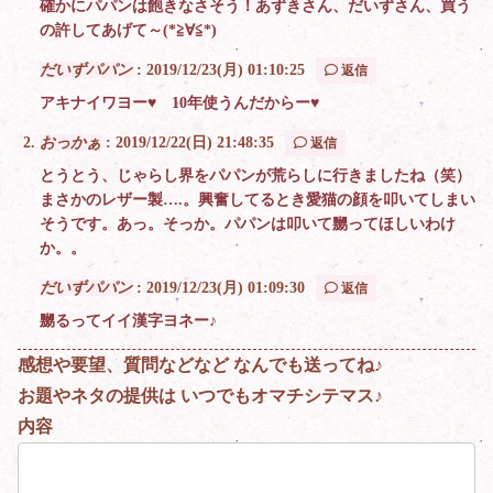
確かにパパンは飽きなさそう！あずきさん、だいずさん、買う
の許してあげて～(*≧∀≦*)
だいずパパン
:
2019/12/23(月) 01:10:25
返信
アキナイワヨー♥ 10年使うんだからー♥
おっかぁ
:
2019/12/22(日) 21:48:35
返信
とうとう、じゃらし界をパパンが荒らしに行きましたね（笑）
まさかのレザー製….。興奮してるとき愛猫の顔を叩いてしまい
そうです。あっ。そっか。パパンは叩いて嬲ってほしいわけ
か。。
だいずパパン
:
2019/12/23(月) 01:09:30
返信
嬲るってイイ漢字ヨネー♪
感想や要望、質問などなど なんでも送ってね♪
お題やネタの提供は いつでもオマチシテマス♪