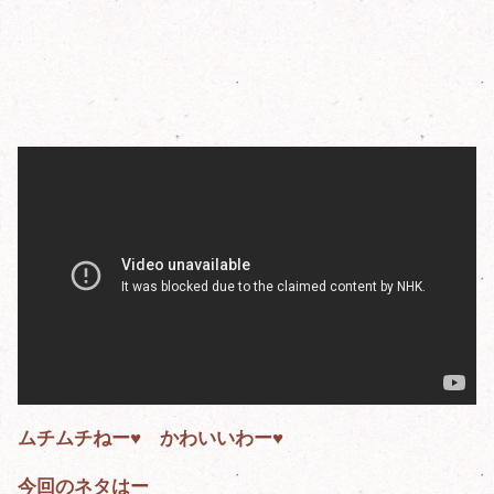
ムチムチねー♥ かわいいわー♥
今回のネタはー