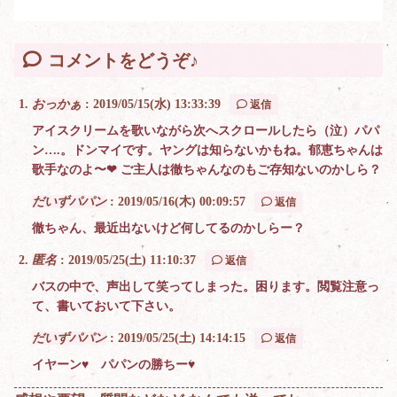
コメントをどうぞ♪
おっかぁ
:
2019/05/15(水) 13:33:39
返信
アイスクリームを歌いながら次へスクロールしたら（泣）パパ
ン….。ドンマイです。ヤングは知らないかもね。郁恵ちゃんは
歌手なのよ〜❤︎ ご主人は徹ちゃんなのもご存知ないのかしら？
だいずパパン
:
2019/05/16(木) 00:09:57
返信
徹ちゃん、最近出ないけど何してるのかしらー？
匿名
:
2019/05/25(土) 11:10:37
返信
バスの中で、声出して笑ってしまった。困ります。閲覧注意っ
て、書いておいて下さい。
だいずパパン
:
2019/05/25(土) 14:14:15
返信
イヤーン♥ パパンの勝ちー♥