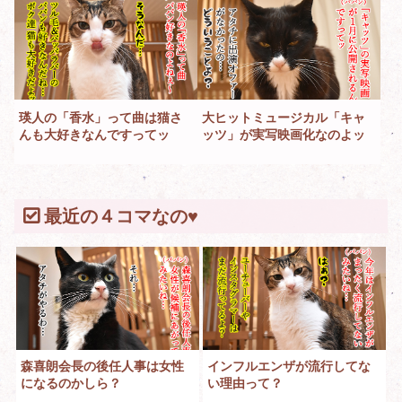
瑛人の「香水」って曲は猫さ
大ヒットミュージカル「キャ
んも大好きなんですってッ
ッツ」が実写映画化なのよッ
最近の４コマなの♥
森喜朗会長の後任人事は女性
インフルエンザが流行してな
になるのかしら？
い理由って？