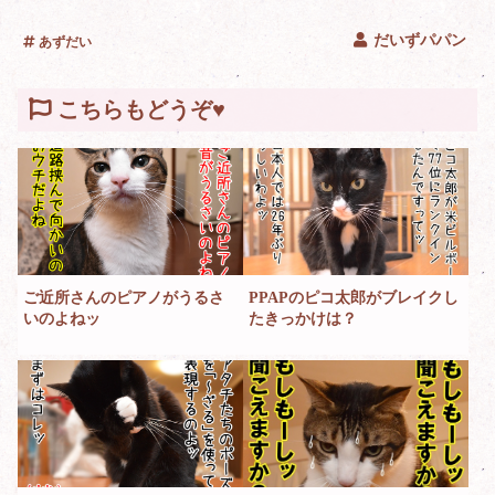
だいずパパン
あずだい
こちらもどうぞ♥
ご近所さんのピアノがうるさ
PPAPのピコ太郎がブレイクし
いのよねッ
たきっかけは？