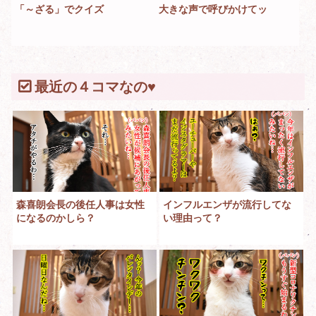
「～ざる」でクイズ
大きな声で呼びかけてッ
最近の４コマなの♥
森喜朗会長の後任人事は女性
インフルエンザが流行してな
になるのかしら？
い理由って？