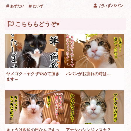
だいずパパン
あずだい
だいず
こちらもどうぞ♥
ヤメゴク～ヤクザやめて頂き
パパンがお疲れの時は…
ます～
きょうは即位の日なんですっ
アナタハシンジマスカ？