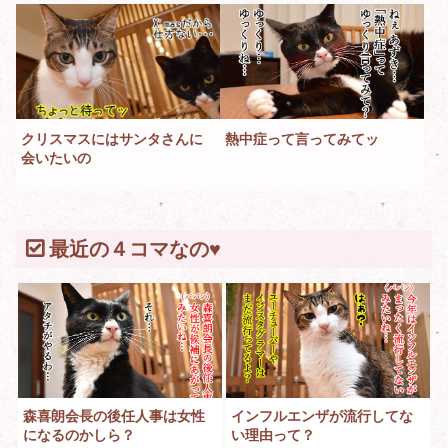
クリスマスにはサンタさんに
熱中症って言ってみてッ
会いたいの
最近の４コマなの♥
森喜朗会長の後任人事は女性
インフルエンザが流行してな
になるのかしら？
い理由って？