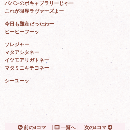
パパンのボキャブラリーじゃー
これが限界ラヴァーズよー
今日も難産だったわー
ヒーヒーフーッ
ソレジャー
マタアシタネー
イツモアリガトネー
マタミニキテヨネー
シーユーッ
前の4コマ
｜
一覧へ｜
次の4コマ