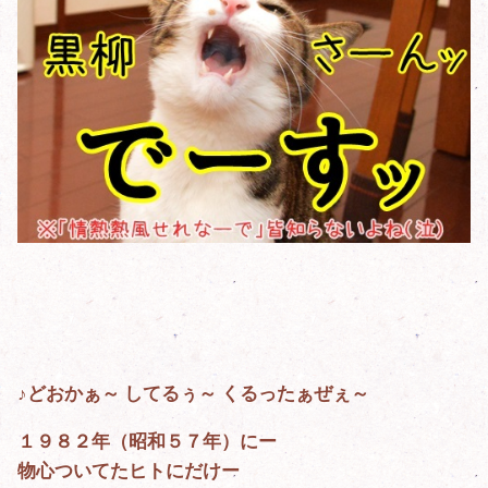
♪どおかぁ～ してるぅ～ くるったぁぜぇ～
１９８２年（昭和５７年）にー
物心ついてたヒトにだけー