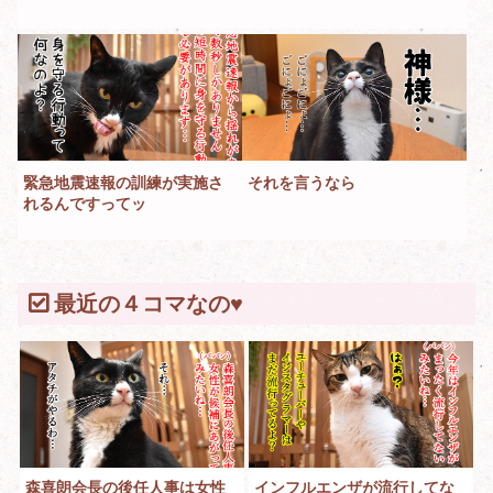
緊急地震速報の訓練が実施さ
それを言うなら
れるんですってッ
最近の４コマなの♥
森喜朗会長の後任人事は女性
インフルエンザが流行してな