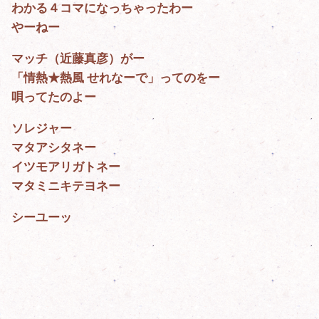
わかる４コマになっちゃったわー
やーねー
マッチ（近藤真彦）がー
「情熱★熱風 せれなーで」ってのをー
唄ってたのよー
ソレジャー
マタアシタネー
イツモアリガトネー
マタミニキテヨネー
シーユーッ