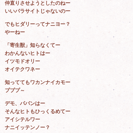
仲直りさせようとしたのねー
いいパラサイトじゃないのー
でもヒダリーってナニヨー？
やーねー
「寄生獣」知らなくてー
わかんないヒトはー
イツモドオリー
オイテクワネー
知っててもワカンナイカモー
プププ～
デモ、パパンはー
そんなヒトもひっくるめてー
アイシテルワー
ナニイッテンノー？