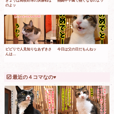
きょうは高校野球の決勝戦な
熱闘甲子園で熱くなるのよッ
のよッ
ビビリで人見知りなあずきさ
今日は父の日だもんねッ
んは…
最近の４コマなの♥