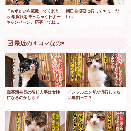
『あずだいを拡散してくれた
期日前投票に行ってちょーだ
ら 年賀状を送っちゃうわよー
いッ
キャンペーン』応募してねー
ッ
最近の４コマなの♥
森喜朗会長の後任人事は女性
インフルエンザが流行してな
になるのかしら？
い理由って？