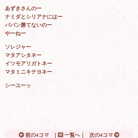
あずきさんのー
ナミダとシリアナにはー
パパン勝てないのー
やーねー
ソレジャー
マタアシタネー
イツモアリガトネー
マタミニキテヨネー
シーユーッ
前の4コマ
｜
一覧へ｜
次の4コマ