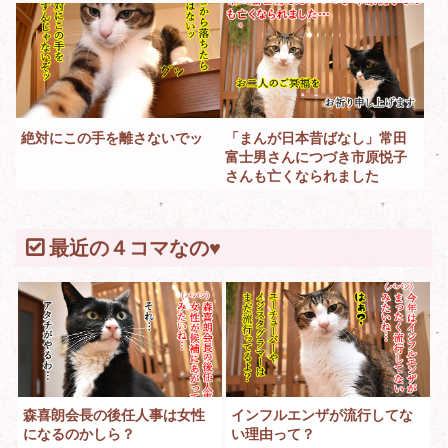
絶対にこの手を離さないでッ
「まんが日本昔ばなし」常田
富士男さんにつづき市原悦子
さんも亡くなられました
最近の４コマなの♥
森喜朗会長の後任人事は女性
インフルエンザが流行してな
になるのかしら？
い理由って？