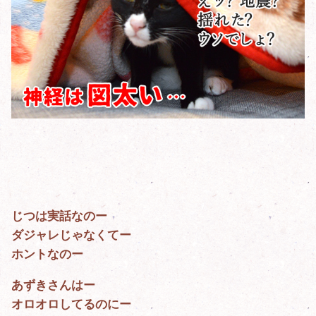
じつは実話なのー
ダジャレじゃなくてー
ホントなのー
あずきさんはー
オロオロしてるのにー