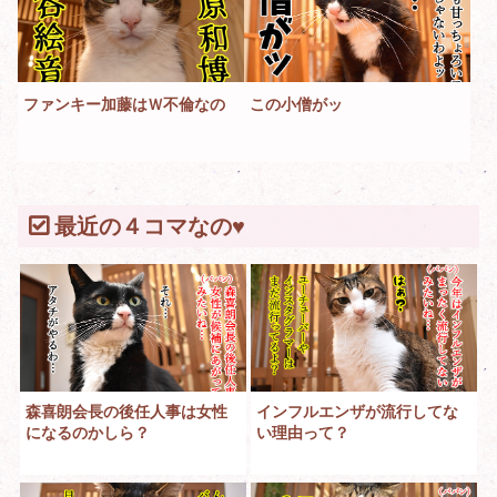
ファンキー加藤はＷ不倫なの
この小僧がッ
最近の４コマなの♥
森喜朗会長の後任人事は女性
インフルエンザが流行してな
になるのかしら？
い理由って？