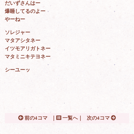
だいずさんはー
爆睡してるのよー
やーねー
ソレジャー
マタアシタネー
イツモアリガトネー
マタミニキテヨネー
シーユーッ
前の4コマ
｜
一覧へ｜
次の4コマ