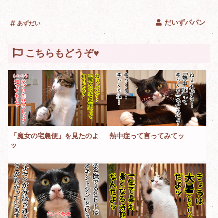
だいずパパン
あずだい
こちらもどうぞ♥
「魔女の宅急便」を見たのよ
熱中症って言ってみてッ
ッ