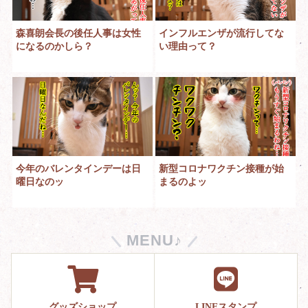
森喜朗会長の後任人事は女性
インフルエンザが流行してな
になるのかしら？
い理由って？
今年のバレンタインデーは日
新型コロナワクチン接種が始
曜日なのッ
まるのよッ
MENU♪
グッズショップ
LINEスタンプ