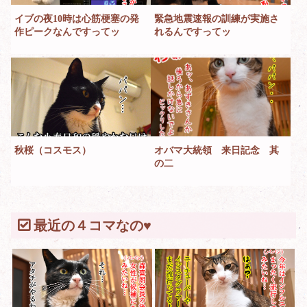
イブの夜10時は心筋梗塞の発
緊急地震速報の訓練が実施さ
作ピークなんですってッ
れるんですってッ
秋桜（コスモス）
オバマ大統領 来日記念 其
の二
最近の４コマなの♥